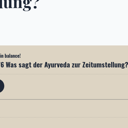
lung?